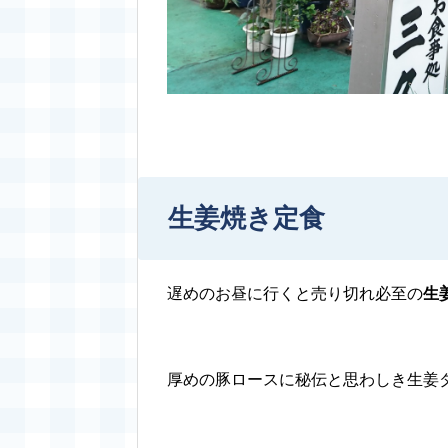
生姜焼き定食
遅めのお昼に行くと売り切れ必至の
生
厚めの豚ロースに秘伝と思わしき生姜