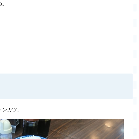
ね。
）
トンカツ」