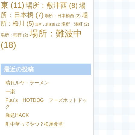
東
(11)
場所：敷津西
(8)
場
所：日本橋
(7)
場
場所：日本橋西
(2)
所：桜川
(5)
場所：湊町
(2)
場所：浪速東
(1)
場所：難波中
場所：稲荷
(2)
(18)
最近の投稿
晴れルヤ：ラーメン
一楽
Fuu`s HOTDOG フーズホットドッ
グ
麺処HACK
町中華ってやつ？松屋食堂