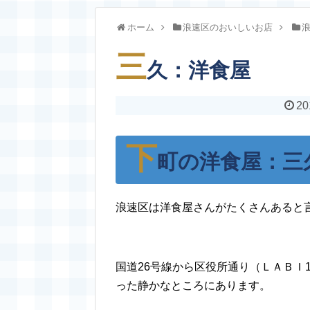
ホーム
浪速区のおいしいお店
三
久：洋食屋
20
下
町の洋食屋：三
浪速区は洋食屋さんがたくさんあると
国道26号線から区役所通り（ＬＡＢＩ
った静かなところにあります。