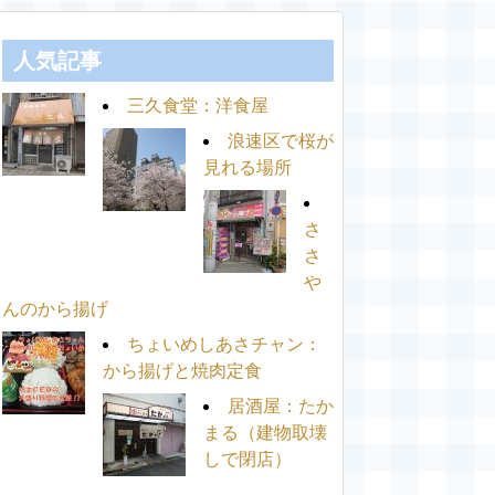
人気記事
三久食堂：洋食屋
浪速区で桜が
見れる場所
さ
さ
や
んのから揚げ
ちょいめしあさチャン：
から揚げと焼肉定食
居酒屋：たか
まる（建物取壊
しで閉店）