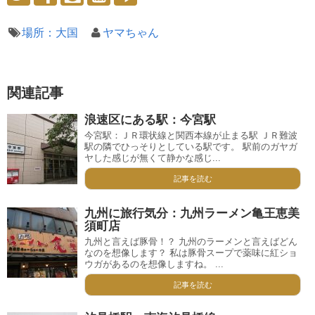
場所：大国
ヤマちゃん
関連記事
浪速区にある駅：今宮駅
今宮駅：ＪＲ環状線と関西本線が止まる駅 ＪＲ難波
駅の隣でひっそりとしている駅です。 駅前のガヤガ
ヤした感じが無くて静かな感じ...
記事を読む
九州に旅行気分：九州ラーメン亀王恵美
須町店
九州と言えば豚骨！？ 九州のラーメンと言えばどん
なのを想像します？ 私は豚骨スープで薬味に紅ショ
ウガがあるのを想像しますね。 ...
記事を読む