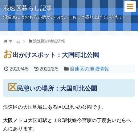
浪速区暮らし記事
浪速区にはおもろい所がいっぱい！もっと盛り上げていきたい
ホーム
浪速区の地域情報
お
出かけスポット：大国町北公園
2020/4/5
2021/2/5
浪速区の地域情報
区
民憩いの場所：大国町北公園
浪速区の大国地域にある区民憩いの公園です。
大阪メトロ大国町駅とＪＲ環状線今宮駅の丁度あいだらへ
んにあります。