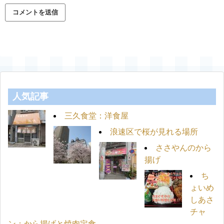
人気記事
三久食堂：洋食屋
浪速区で桜が見れる場所
ささやんのから
揚げ
ち
ょいめ
しあさ
チャ
ン：から揚げと焼肉定食