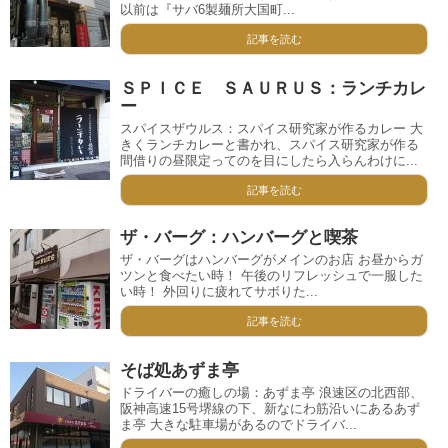
以前は『サバ6製麺所大国町...
記事を読む
ＳＰＩＣＥ ＳＡＵＲＵＳ：ランチカレ
ー
スパイスザウルス：スパイス研究家が作るカレー 大
きくランチカレーと書かれ、スパイス研究家が作る
間借りの昼限定ってのを目にしたら入らんわけに...
記事を読む
ザ・バーグ：ハンバーグと喫茶
ザ・バーグはハンバーグがメインのお店 お昼からガ
ツンと食べたい時！ 午後のリフレッシュで一服した
い時！ 外回りに疲れてサボりた...
記事を読む
そば処あずま亭
ドライバーの癒しの場：あずま亭 浪速区の北西部、
阪神高速15号堺線の下、新なにわ筋沿いにあるあず
ま亭 大きな駐車場があるのでドライバ...