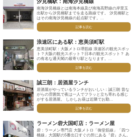
汐見橋駅：南海汐見橋線
南海汐見橋線とは南海本線及び南海高野線の岸里玉
出駅から汐見橋駅までを走る路線です。 汐見橋駅と
はその南海汐見橋線の起点駅です。...
記事を読む
浪速区にある駅：恵美須町駅
恵美須町駅：大阪メトロ堺筋線 浪速区の観光スポッ
ト？大阪の観光スポット？日本の観光スポット？ あ
の有名な通天閣の最寄り駅となります。...
記事を読む
誠三朗：居酒屋ランチ
居酒屋がやっているランチがおいしい：誠三朗 昔な
がらの雰囲気で夜は一人でフラッと立ち寄れる感じ
がする居酒屋。 しかしお昼は近隣でお勤...
記事を読む
ラーメン砦大国町店：ラーメン屋
砦：ラーメン専門店 大阪メトロ「御堂筋線」「四つ
橋線」大国駅の5番出口すぐの所にある『砦』さん。