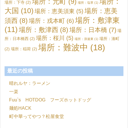
場所：元町
(9)
場所：
場所：下寺
(2)
場所：塩草
(1)
大国
(10)
場所：恵美
場所：恵美須東
(5)
場所：敷津東
須西
(8)
場所：戎本町
(6)
(11)
場所：敷津西
(8)
場所：日本橋
(7)
場
場所：桜川
(5)
所：日本橋西
(2)
場所：湊町
場所：浪速東
(1)
場所：難波中
(18)
(2)
場所：稲荷
(2)
最近の投稿
晴れルヤ：ラーメン
一楽
Fuu`s HOTDOG フーズホットドッグ
麺処HACK
町中華ってやつ？松屋食堂