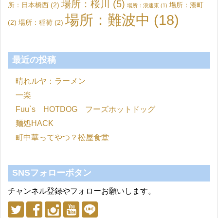
場所：桜川
(5)
所：日本橋西
(2)
場所：湊町
場所：浪速東
(1)
場所：難波中
(18)
(2)
場所：稲荷
(2)
最近の投稿
晴れルヤ：ラーメン
一楽
Fuu`s HOTDOG フーズホットドッグ
麺処HACK
町中華ってやつ？松屋食堂
SNSフォローボタン
チャンネル登録やフォローお願いします。