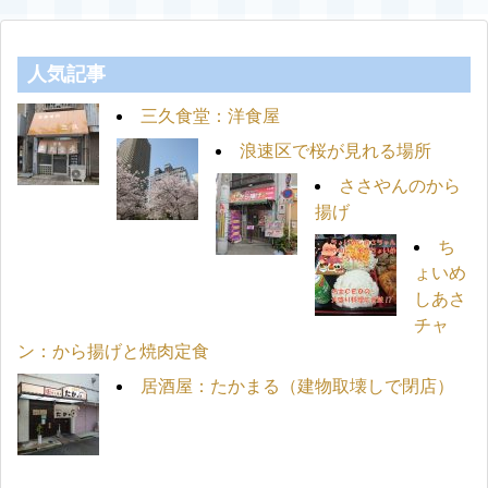
人気記事
三久食堂：洋食屋
浪速区で桜が見れる場所
ささやんのから
揚げ
ち
ょいめ
しあさ
チャ
ン：から揚げと焼肉定食
居酒屋：たかまる（建物取壊しで閉店）