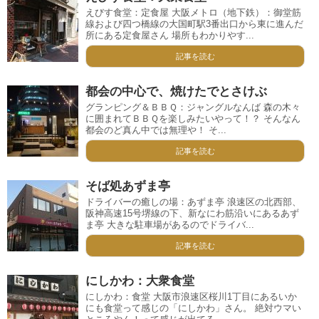
えびす食堂：定食屋 大阪メトロ（地下鉄）：御堂筋
線および四つ橋線の大国町駅3番出口から東に進んだ
所にある定食屋さん 場所もわかりやす...
記事を読む
都会の中心で、焼けたでとさけぶ
グランピング＆ＢＢＱ：ジャングルなんば 森の木々
に囲まれてＢＢＱを楽しみたいやって！？ そんなん
都会のど真ん中では無理や！ そ...
記事を読む
そば処あずま亭
ドライバーの癒しの場：あずま亭 浪速区の北西部、
阪神高速15号堺線の下、新なにわ筋沿いにあるあず
ま亭 大きな駐車場があるのでドライバ...
記事を読む
にしかわ：大衆食堂
にしかわ：食堂 大阪市浪速区桜川1丁目にあるいか
にも食堂って感じの「にしかわ」さん。 絶対ウマい