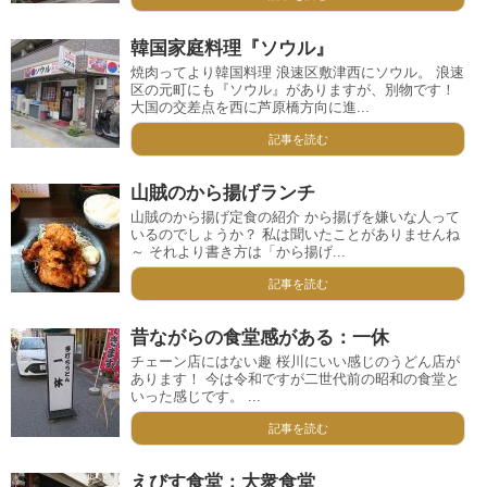
韓国家庭料理『ソウル』
焼肉ってより韓国料理 浪速区敷津西にソウル。 浪速
区の元町にも『ソウル』がありますが、別物です！
大国の交差点を西に芦原橋方向に進...
記事を読む
山賊のから揚げランチ
山賊のから揚げ定食の紹介 から揚げを嫌いな人って
いるのでしょうか？ 私は聞いたことがありませんね
～ それより書き方は「から揚げ...
記事を読む
昔ながらの食堂感がある：一休
チェーン店にはない趣 桜川にいい感じのうどん店が
あります！ 今は令和ですが二世代前の昭和の食堂と
いった感じです。 ...
記事を読む
えびす食堂：大衆食堂