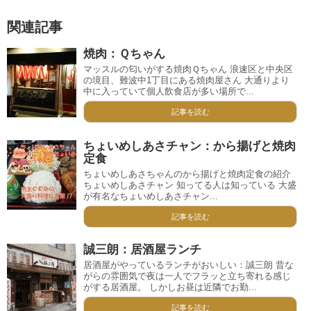
関連記事
焼肉：Ｑちゃん
マッスルの匂いがする焼肉Ｑちゃん 浪速区と中央区
の境目、難波中1丁目にある焼肉屋さん 大通りより
中に入っていて個人飲食店が多い場所で...
記事を読む
ちょいめしあさチャン：から揚げと焼肉
定食
ちょいめしあさちゃんのから揚げと焼肉定食の紹介
ちょいめしあさチャン 知ってる人は知っている 大盛
が有名なちょいめしあさチャン...
記事を読む
誠三朗：居酒屋ランチ
居酒屋がやっているランチがおいしい：誠三朗 昔な
がらの雰囲気で夜は一人でフラッと立ち寄れる感じ
がする居酒屋。 しかしお昼は近隣でお勤...
記事を読む