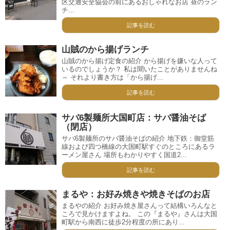
区交通安全協会の前にあるおしゃれなお店 昼のラン
チ...
記事を読む
山賊のから揚げランチ
山賊のから揚げ定食の紹介 から揚げを嫌いな人って
いるのでしょうか？ 私は聞いたことがありませんね
～ それより書き方は「から揚げ...
記事を読む
サバ6製麺所大国町店：サバ醤油そば
（閉店）
サバ6製麺所のサバ醤油そばの紹介 地下鉄：御堂筋
線および四つ橋線の大国町駅すぐのところにあるラ
ーメン屋さん 場所もわかりやすく国道2...
記事を読む
まるや：お好み焼きや焼きそばのお店
まるやの紹介 お好み焼き屋さんって結構いろんなと
ころで見かけますよね。 この『まるや』さんは大国
町駅から南西に徒歩2分程度の所にあり...