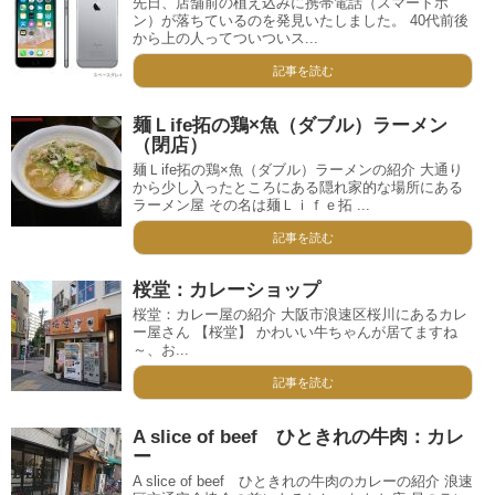
先日、店舗前の植え込みに携帯電話（スマートホ
ン）が落ちているのを発見いたしました。 40代前後
から上の人ってついついス...
記事を読む
麺Ｌife拓の鶏×魚（ダブル）ラーメン
（閉店）
麺Ｌife拓の鶏×魚（ダブル）ラーメンの紹介 大通り
から少し入ったところにある隠れ家的な場所にある
ラーメン屋 その名は麺Ｌｉｆｅ拓 ...
記事を読む
桜堂：カレーショップ
桜堂：カレー屋の紹介 大阪市浪速区桜川にあるカレ
ー屋さん 【桜堂】 かわいい牛ちゃんが居てますね
～、お...
記事を読む
A slice of beef ひときれの牛肉：カレ
ー
A slice of beef ひときれの牛肉のカレーの紹介 浪速