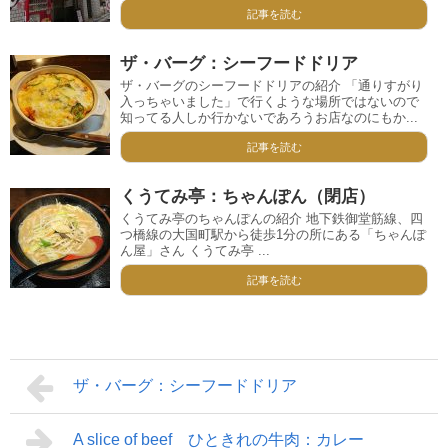
記事を読む
ザ・バーグ：シーフードドリア
ザ・バーグのシーフードドリアの紹介 「通りすがり
入っちゃいました」で行くような場所ではないので
知ってる人しか行かないであろうお店なのにもか...
記事を読む
くうてみ亭：ちゃんぽん（閉店）
くうてみ亭のちゃんぽんの紹介 地下鉄御堂筋線、四
つ橋線の大国町駅から徒歩1分の所にある「ちゃんぽ
ん屋」さん くうてみ亭 ...
記事を読む
ザ・バーグ：シーフードドリア
A slice of beef ひときれの牛肉：カレー