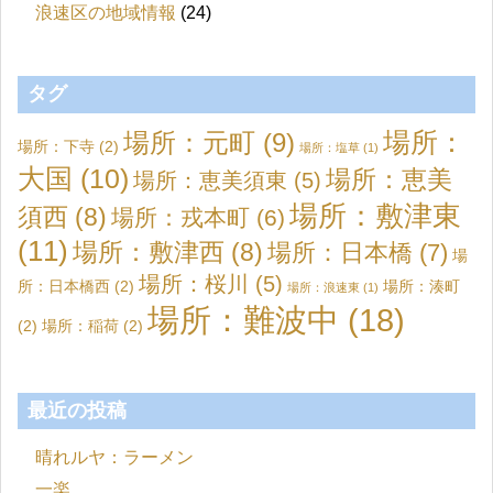
浪速区の地域情報
(24)
タグ
場所：元町
(9)
場所：
場所：下寺
(2)
場所：塩草
(1)
大国
(10)
場所：恵美
場所：恵美須東
(5)
場所：敷津東
須西
(8)
場所：戎本町
(6)
(11)
場所：敷津西
(8)
場所：日本橋
(7)
場
場所：桜川
(5)
所：日本橋西
(2)
場所：湊町
場所：浪速東
(1)
場所：難波中
(18)
(2)
場所：稲荷
(2)
最近の投稿
晴れルヤ：ラーメン
一楽