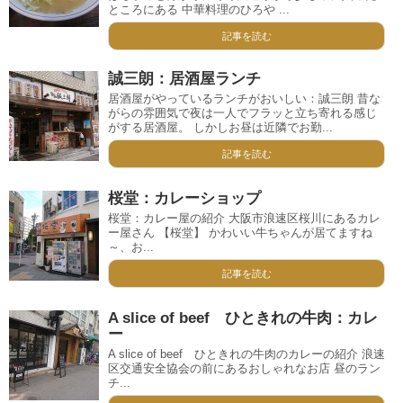
ところにある 中華料理のひろや ...
記事を読む
誠三朗：居酒屋ランチ
居酒屋がやっているランチがおいしい：誠三朗 昔な
がらの雰囲気で夜は一人でフラッと立ち寄れる感じ
がする居酒屋。 しかしお昼は近隣でお勤...
記事を読む
桜堂：カレーショップ
桜堂：カレー屋の紹介 大阪市浪速区桜川にあるカレ
ー屋さん 【桜堂】 かわいい牛ちゃんが居てますね
～、お...
記事を読む
A slice of beef ひときれの牛肉：カレ
ー
A slice of beef ひときれの牛肉のカレーの紹介 浪速
区交通安全協会の前にあるおしゃれなお店 昼のラン
チ...