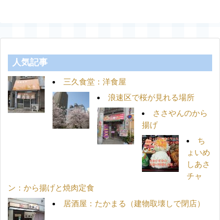
人気記事
三久食堂：洋食屋
浪速区で桜が見れる場所
ささやんのから
揚げ
ち
ょいめ
しあさ
チャ
ン：から揚げと焼肉定食
居酒屋：たかまる（建物取壊しで閉店）