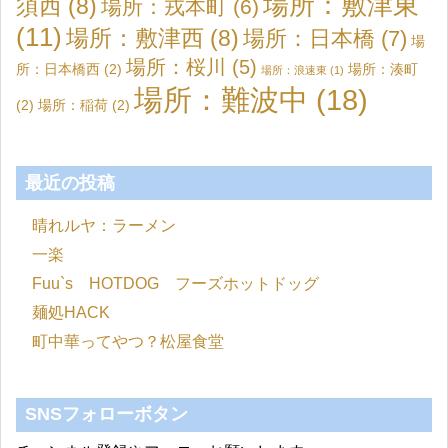
場所：敷津東
須西
(8)
場所：戎本町
(6)
(11)
場所：敷津西
(8)
場所：日本橋
(7)
場
場所：桜川
(5)
所：日本橋西
(2)
場所：湊町
場所：浪速東
(1)
場所：難波中
(18)
(2)
場所：稲荷
(2)
最近の投稿
晴れルヤ：ラーメン
一楽
Fuu`s HOTDOG フーズホットドッグ
麺処HACK
町中華ってやつ？松屋食堂
SNSフォローボタン