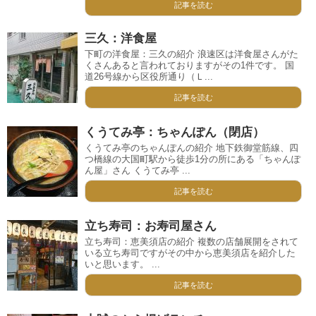
記事を読む
三久：洋食屋
下町の洋食屋：三久の紹介 浪速区は洋食屋さんがた
くさんあると言われておりますがその1件です。 国
道26号線から区役所通り（Ｌ...
記事を読む
くうてみ亭：ちゃんぽん（閉店）
くうてみ亭のちゃんぽんの紹介 地下鉄御堂筋線、四
つ橋線の大国町駅から徒歩1分の所にある「ちゃんぽ
ん屋」さん くうてみ亭 ...
記事を読む
立ち寿司：お寿司屋さん
立ち寿司：恵美須店の紹介 複数の店舗展開をされて
いる立ち寿司ですがその中から恵美須店を紹介した
いと思います。 ...
記事を読む